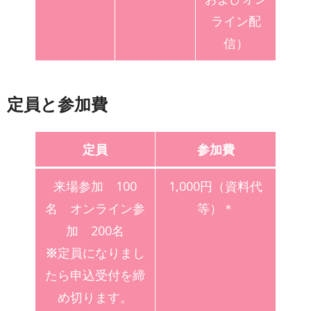
ライン配
信）
定員と参加費
定員
参加費
来場参加 100
1,000円（資料代
名 オンライン参
等）＊
加 200名
※
定員になりまし
たら申込受付を締
め切ります。