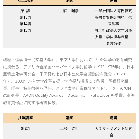
担当講座
講師
肩書
第1講
川口 昭彦
一般社団法人専門職高
第13講
等教育質保証機構 代
第14講
表理事
第15講
独立行政法人大学改革
支援・学位授与機構
名誉教授
経歴：理学博士（京都大学）。東京大学において、生命科学の教育研究
に携わる。アメリカ合衆国ハーバード大学に留学（1973-1975年）、日本
脂質生化学研究会・千田賞および日本生化学会奨励賞を受賞（1978
年）。2000年から大学改革支援・学位授与機構にて教授、評価研究部
長、理事、特任教授を歴任。アジア太平洋質保証ネットワーク（APQN）
の副会長。APQN Quality Awards – Decennial Felicitationを受賞。高等
教育質保証に関する著書多数。
担当講座
講師
肩書
第2講
上杉 道世
大学マネジメント研究
会