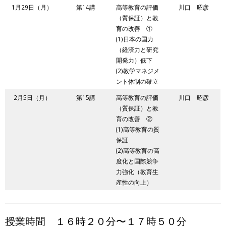
1月29日（月）
第14講
高等教育の評価
川口 昭彦
（質保証）と教
育の改善 ①
(1)日本の国力
（経済力と研究
開発力）低下
(2)教学マネジメ
ント体制の確立
2月5日（月）
第15講
高等教育の評価
川口 昭彦
（質保証）と教
育の改善 ②
(1)高等教育の質
保証
(2)高等教育の高
度化と国際競争
力強化（教育生
産性の向上）
授業時間 １６時２０分〜１７時５０分