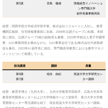
第5講
宮島 徹雄
情報経営イノベーショ
ン専門職大学
副学長兼事務局長
経歴：関西学院大学経済学部卒業。株式会社リクルートに入社し、教育
機関広報部、住宅情報事業部に在籍。2006年辻調グループに転職。本部
長に就任。辻調グループ3校の副校長を兼務。2020年学校法人電子学園理
事、iUの事務局長を務めながら、iUの事業会社であるi株式会社代表取締
役を兼任。2023年iU 副学長に就任。専門職高等教育における教学マネジ
メントについて精通している。
担当講座
講師
肩書
第6講
稲永 由紀
筑波大学大学研究セン
第7講
ター講師
経歴：教育学博士（九州大学）。九州大学教育学部助手、広島大学高等
教育研究開発センターおよび大学情報サービス室助手、香川大学大学教
育開発センター専任講師を経て、現在筑波大学大学研究センター講師。