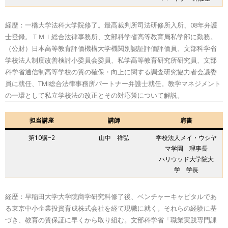
経歴：一橋大学法科大学院修了。最高裁判所司法研修所入所、08年弁護
士登録。ＴＭＩ総合法律事務所、文部科学省高等教育局私学部に勤務。
（公財）日本高等教育評価機構大学機関別認証評価評価員、文部科学省
学校法人制度改善検討小委員会委員、私学高等教育研究所研究員、文部
科学省通信制高等学校の質の確保・向上に関する調査研究協力者会議委
員に就任、TMI総合法律事務所パートナー弁護士就任。教学マネジメント
の一環として私立学校法の改正とその対応策について解説。
担当講座
講師
肩書
第10講−2
⼭中 祥弘
学校法⼈メイ・ウシヤ
マ学園 理事⻑
ハリウッド大学院大
学 学長
経歴：早稲⽥⼤学⼤学院商学研究科修了後、ベンチャーキャピタルであ
る東京中⼩企業投資育成株式会社を経て現職に就く。それらの経験に基
づき、教育の質保証に早くから取り組む。⽂部科学省「職業実践専⾨課