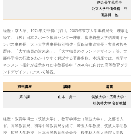
副会長学苑理事
公立大学評価機構 評
価委員 他
経歴：京大卒、1974年文部省に採用。2003年東京大学事務局長、理事を
経て、（独）日本スポーツ振興センター理事、慶應義塾大学信濃町キャ
ンパス事務長、大正大学理事長特別補佐・質保証推進室長・客員教授を
歴任。「大学職員の近未来」、「大学職員のグランドデザイン」等、文
部科学省の行政をわかりやすく解説する著書多数。本講座では、教学マ
ネジメント指針が提示された中教審答申「2040年に向けた高等教育グラ
ンドデザイン」について解説。
担当講座
講師
肩書
第３講
山本 眞一
筑波大学・広島大学・
桜美林大学 名誉教授
経歴：教育学博士（筑波大学）。教育学博士（筑波大学）。文部省入
省。高等教育局、初等中等教育局を経て、埼玉大学教授、筑波大学助教
授、広島大学教授、日本高等教育学会会長、桜美林大学大学院大学教