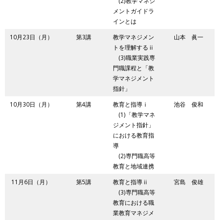
(2)教学マネジ
メントガイドラ
インとは
10月23日（月）
第3講
教学マネジメン
山本 眞一
トを理解するⅱ
(3)職業実践専
門職課程と「教
学マネジメント
指針」
10月30日（月）
第4講
教育と指導ⅰ
池谷 俊和
(1)「教学マネ
ジメント指針」
における教育指
導
(2)専門職高等
教育と地域連携
11月6日（月）
第5講
教育と指導ⅱ
宮島 俊雄
(3)専門職高等
教育における職
業教育マネジメ