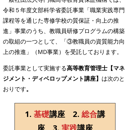
令和５年度文部科学省委託事業「職業実践専門
課程等を通じた専修学校の質保証・向上の推
進」事業のうち、教職員研修プログラムの構築
の取組の一つとして、「③教職員の資質能力向
上の推進」（MD事業）を受託しております。
委託事業として実施する
高等教育管理士【マネ
ジメント・ディベロップメント講座】
は次のと
おりです
。
1.
基礎
講座
2.
総合
講
座
3.
実践
講座