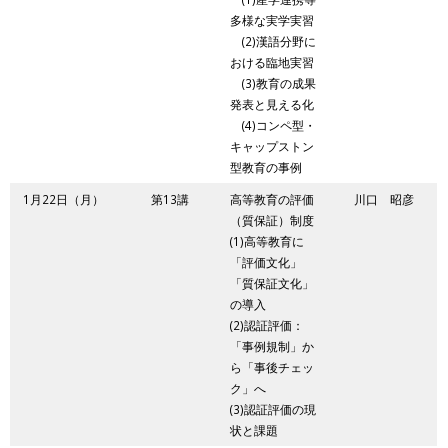
多様な実学実習
(2)漢語分野に
おける臨地実習
(3)教育の成果
発表と見える化
(4)コンペ型・
キャップストン
型教育の事例
1月22日（月）
第13講
高等教育の評価
川口 昭彦
（質保証）制度
(1)高等教育に
「評価文化」
「質保証文化」
の導入
(2)認証評価：
「事例規制」か
ら「事後チェッ
ク」へ
(3)認証評価の現
状と課題