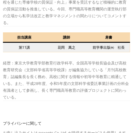
程を通じた専修学校の質保証・向上」事業を受託するなど積極的に教育
の質保証活動を推進している。今回、専門職高等教育機関の運営執行部
の立場から私学法改正と教学マネジメントの関わりについてコメントす
る。
担当講座
講師
肩書
第11講
花岡 萬之
前学事出版㈱ 社長
経歴：東京大学教育学部教育行政学科卒。全国高等学校長協会及び高校
教育研究会（文部科学省高等学校課）が編集協力している「月刊高校教
育」誌編集長を長く務め、高校に関する情報や初等中等教育に精通して
いる。また、平成28年度、令和5年度の文部科学省委託事業計画の分科会
有識者として参画し、長く専門職高等教育の評価プロジェクトに関わっ
ている。
プライバシーに関して
お申し込みサイトは nexents Co.,Ltd. が提供するサービスを使用します。