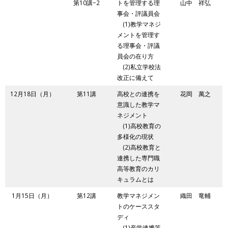
第10講−2
トを管理する理
山中 祥弘
事会・評議員会
(1)教学マネジ
メントを管理す
る理事会・評議
員会の在り方
(2)私立学校法
改正に備えて
12月18日（月）
第11講
高校との連携を
花岡 萬之
意識した教学マ
ネジメント
(1)高校教育の
多様化の現状
(2)高校教育と
連携した専門職
高等教育のカリ
キュラムとは
1月15日（月）
第12講
教学マネジメン
織田 竜輔
トのケーススタ
ディ
(1)産学連携等