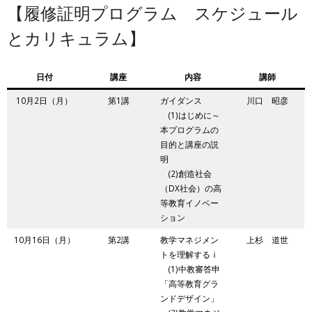
【履修証明プログラム スケジュール
とカリキュラム】
日付
講座
内容
講師
10月2日（月）
第1講
ガイダンス
川口 昭彦
(1)はじめに～
本プログラムの
目的と講座の説
明
(2)創造社会
（DX社会）の高
等教育イノベー
ション
10月16日（月）
第2講
教学マネジメン
上杉 道世
トを理解するⅰ
(1)中教審答申
「高等教育グラ
ンドデザイン」