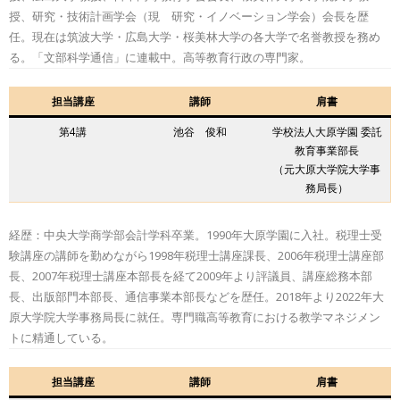
授、研究・技術計画学会（現 研究・イノベーション学会）会長を歴
任。現在は筑波大学・広島大学・桜美林大学の各大学で名誉教授を務め
る。「文部科学通信」に連載中。高等教育行政の専門家。
担当講座
講師
肩書
第4講
池谷 俊和
学校法人大原学園 委託
教育事業部長
（元大原大学院大学事
務局長）
経歴：中央大学商学部会計学科卒業。1990年大原学園に入社。税理士受
験講座の講師を勤めながら1998年税理士講座課長、2006年税理士講座部
長、2007年税理士講座本部長を経て2009年より評議員、講座総務本部
長、出版部門本部長、通信事業本部長などを歴任。2018年より2022年大
原大学院大学事務局長に就任。専門職高等教育における教学マネジメン
トに精通している。
担当講座
講師
肩書