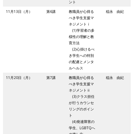
ント
11月13日（月）
第6講
教職員が心得る
稲永 由紀
べき学生支援マ
ネジメントⅰ
(1)学習者の多
様性の理解と教
育方法
(2)心掛けるべ
き学生への特別
の配慮とメンタ
ルヘルス
11月20日（月）
第7講
教職員が心得る
稲永 由紀
べき学生支援マ
ネジメントⅱ
(3)クラス担任
が行うカウンセ
リングのポイン
ト
(4)発達障害の
学生、LGBTQへ