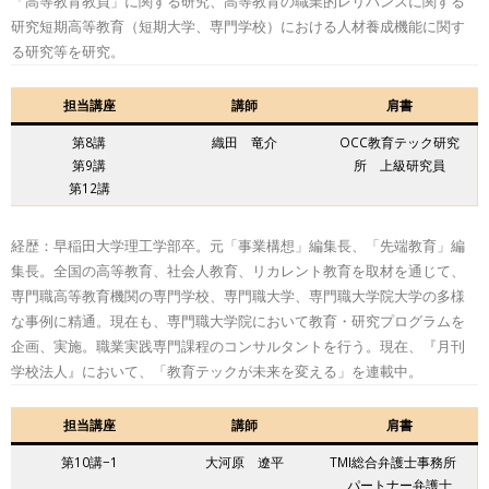
「高等教育教員」に関する研究、高等教育の職業的レリバンスに関する
研究短期高等教育（短期大学、専門学校）における人材養成機能に関す
る研究等を研究。
担当講座
講師
肩書
第8講
織田 竜介
OCC教育テック研究
第9講
所 上級研究員
第12講
経歴：早稲田大学理工学部卒。元「事業構想」編集長、「先端教育」編
集長。全国の高等教育、社会人教育、リカレント教育を取材を通じて、
専門職高等教育機関の専門学校、専門職大学、専門職大学院大学の多様
な事例に精通。現在も、専門職大学院において教育・研究プログラムを
企画、実施。職業実践専門課程のコンサルタントを行う。現在、『月刊
学校法人』において、「教育テックが未来を変える」を連載中。
担当講座
講師
肩書
第10講−1
大河原 遼平
TMI総合弁護士事務所
パートナー弁護士