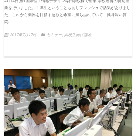
4月14日(金) 国際理工情報デザイン専門学校様で企業-学校連携の特別授
業を行いました。１年生ということもありフレッシュで活気がありまし
た。これから業界を目指す意欲と希望に満ち溢れていて、興味深い質
問…
2017年7月12日
セミナー
,
高校生向け講座