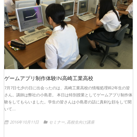
ゲームアプリ制作体験IN高崎工業高校
7月7日七夕の日に出会ったのは、高崎工業高校の情報処理科2年生の皆
さん。講師は弊社の小島君。 本日は特別授業としてゲームアプリ制作体
験をしてもらいました。学生の皆さんは小島君の話に真剣な顔をして聞
いて…
2016年10月11日
セミナー
,
高校生向け講座